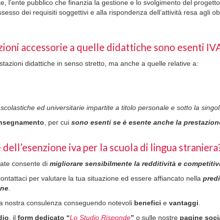
e, l’ente pubblico che finanzia la gestione e lo svolgimento del proget
ossesso dei requisiti soggettivi e alla rispondenza dell’attività resa agli o
azioni accessorie a quelle didattiche sono esenti IV
stazioni didattiche in senso stretto, ma anche a quelle relative a:
scolastiche ed universitarie impartite a titolo personale e sotto la singo
’insegnamento
, per cui
sono esenti se è esente anche la prestazion
 dell’esenzione iva per la scuola di lingua straniera
gate consente di
migliorare sensibilmente la redditività e competitiv
ontattaci per valutare la tua situazione ed essere affiancato nella
predi
one
.
della nostra consulenza conseguendo notevoli
benefici
e
vantaggi
.
dio
, il
form
dedicato “
Lo Studio Risponde
”
o sulle nostre
pagine soci