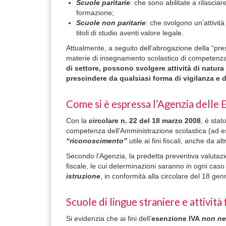
Scuole
paritarie
: che sono abilitate a rilasciar
formazione;
Scuole
non paritarie
: che svolgono un’attivi
titoli di studio aventi valore legale.
Attualmente, a seguito dell’abrogazione della “pres
materie di insegnamento scolastico di competenza 
di settore, possono svolgere attività di natura
prescindere da qualsiasi forma di vigilanza e 
Come si è espressa l’Agenzia delle E
Con la
circolare n. 22 del 18 marzo 2008
, è stat
competenza dell’Amministrazione scolastica (ad 
“riconoscimento”
utile ai fini fiscali, anche da al
Secondo l’Agenzia, la predetta preventiva valutaz
fiscale, le cui determinazioni saranno in ogni caso
istruzione
, in conformità alla circolare del 18 g
Scuole di lingue straniere e attività
Si evidenzia che ai fini dell’
esenzione IVA
non nec