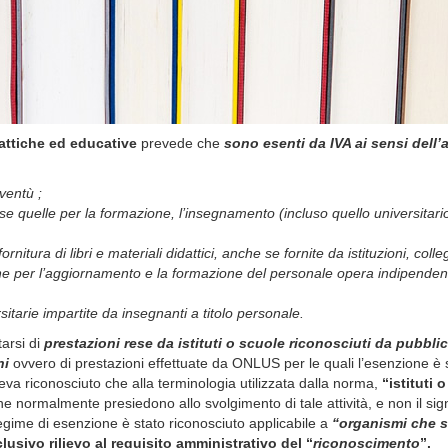
attiche ed educative
prevede che
sono esenti da IVA ai sensi dell’a
oventù ;
e quelle per la formazione, l’insegnamento (incluso quello universitario)
la fornitura di libri e materiali didattici, anche se fornite da istituzioni, 
zione per l’aggiornamento e la formazione del personale opera indipenden
rsitarie impartite da insegnanti a titolo personale.
tarsi di
prestazioni rese da
istituti o scuole riconosciuti da pubbl
ni
ovvero di prestazioni effettuate da ONLUS per le quali l’esenzione è 
va riconosciuto che alla terminologia utilizzata dalla norma,
“istituti 
che normalmente presiedono allo svolgimento di tale attività, e non il sig
egime di esenzione è stato riconosciuto applicabile a
“organismi che s
lusivo rilievo al requisito amministrativo del “
riconoscimento
”.