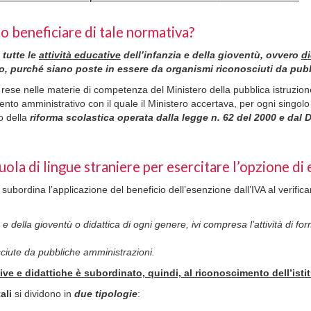
o beneficiare di tale normativa?
e
tutte le
attività educative
dell’infanzia e della gioventù, ovvero
di
to, purché siano poste in essere da organismi riconosciuti da pub
e rese nelle materie di competenza del Ministero della pubblica istruzio
nto amministrativo con il quale il Ministero accertava, per ogni singolo
o della
riforma scolastica operata dalla legge n. 62 del 2000 e dal D
uola di lingue straniere per esercitare l’opzione di
 subordina l’applicazione del beneficio dell’esenzione dall’IVA al verifica
e della gioventù o didattica di ogni genere, ivi compresa l’attività di f
ciute da pubbliche amministrazioni.
ive e didattiche è subordinato, quindi, al riconoscimento dell’isti
ali
si dividono in
due tipologie
: