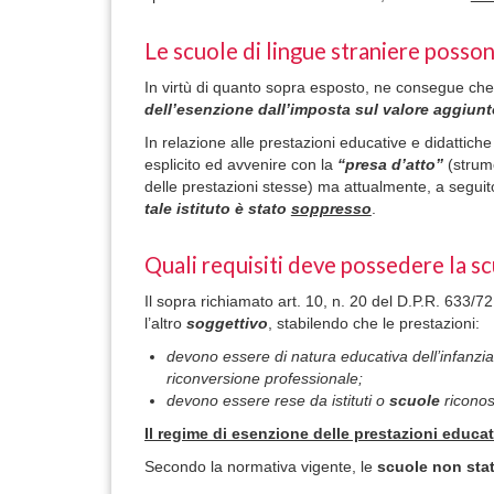
Le scuole di lingue straniere posson
In virtù di quanto sopra esposto, ne consegue ch
dell’esenzione dall’imposta sul valore aggiun
In relazione alle prestazioni educative e didattich
esplicito ed avvenire con la
“presa d’atto”
(strume
delle prestazioni stesse) ma attualmente, a seguit
tale istituto è stato
soppresso
.
Quali requisiti deve possedere la sc
Il sopra richiamato art. 10, n. 20 del D.P.R. 633/72
l’altro
soggettivo
, stabilendo che le prestazioni:
devono essere di natura educativa dell’infanzia 
riconversione professionale;
devono essere rese da istituti o
scuole
riconos
Il regime di esenzione delle prestazioni educat
Secondo la normativa vigente, le
scuole
non stat