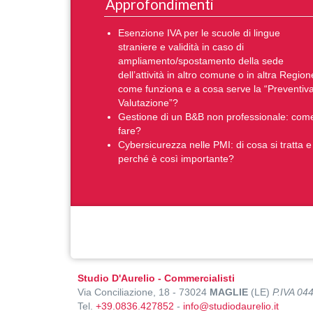
Approfondimenti
Esenzione IVA per le scuole di lingue
straniere e validità in caso di
ampliamento/spostamento della sede
dell’attività in altro comune o in altra Region
come funziona e a cosa serve la “Preventiv
Valutazione”?
Gestione di un B&B non professionale: com
fare?
Cybersicurezza nelle PMI: di cosa si tratta e
perché è così importante?
Studio D'Aurelio - Commercialisti
Via Conciliazione, 18 - 73024
MAGLIE
(LE)
P.IVA 04
Tel.
+39.0836.427852
-
info@studiodaurelio.it