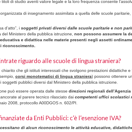
e titoli di studio aventi valore legale e la loro frequenza consente l’assol
tà organizzata di insegnamento assimilata a quella delle scuole parita
a d’atto”, i
soggetti privati diversi dalle scuole paritarie e non pari
del Ministero della pubblica istruzione,
non possono assumere la de
 educativa e didattica nelle materie presenti negli assetti ordiname
di riconoscimento.
ntrate riguardo alle scuole di lingua straniera?
o chiarito che gli istituti interessati che svolgono prestazioni didattiche
esempio,
corsi monotematici di lingua straniera
) possono ottenere 
tri soggetti pubblici diversi dal Ministero della pubblica istruzione.
ione può essere operata dalle stesse
direzioni regionali dell’Agenzia
 ancorate al parere tecnico rilasciato dai
competenti uffici scolastici 
ennaio 2008, protocollo A00DGOS n. 602/PI.
 finanziate da Enti Pubblici: c’è l’esenzione IVA?
essitano di alcun riconoscimento le attività educative, didattiche