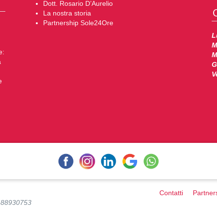
Dott. Rosario D’Aurelio
O
La nostra storia
Partnership Sole24Ore
L
M
e:
M
a
G
V
e
Contatti
Partner
488930753